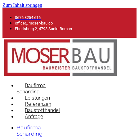
Zum Inhalt springen
0676 3254 616
office@moser-bau.co
Ebertsberg 2, 4793 Sankt Roman
Baufirma
Schärding
Leistungen
Referenzen
Baustoffhandel
Anfrage
Baufirma
Schärding